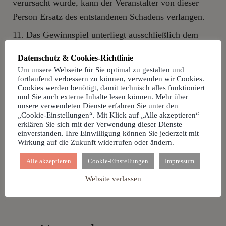
verursacht wurde, kann der Veranstalter von dieser
Person Ersatz des entstandenen Schadens verlangen.
Das Gewinnspiel unterliegt ausschließlich dem
Recht der Bundesrepublik Deutschland. Sollten
Datenschutz & Cookies-Richtlinie
einzelne dieser Bedingungen unwirksam sein oder
Um unsere Webseite für Sie optimal zu gestalten und
werden, bleibt die Gültigkeit der übrigen Teilnahme-
fortlaufend verbessern zu können, verwenden wir Cookies.
Cookies werden benötigt, damit technisch alles funktioniert
und Durchführungsbedingungen hiervon unberührt.
und Sie auch externe Inhalte lesen können. Mehr über
Anstelle der ungültigen oder unwirksamen
unsere verwendeten Dienste erfahren Sie unter den
„Cookie-Einstellungen“. Mit Klick auf „Alle akzeptieren“
Bestimmung gelten die gesetzlichen Regelungen.
erklären Sie sich mit der Verwendung dieser Dienste
einverstanden. Ihre Einwilligung können Sie jederzeit mit
Das Gewinnspiel wird nicht von Facebook
Wirkung auf die Zukunft widerrufen oder ändern.
gesponsert oder unterstützt.
Alle akzeptieren
Cookie-Einstellungen
Impressum
Website verlassen