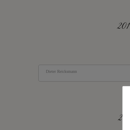
201
Dieter Reicksmann
201