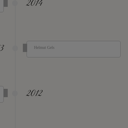
2014
3
Helmut Gels
2012