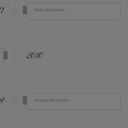
1
Dieter Reicksmann
2010
9
Johannes Reicksmann