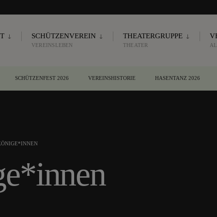
T
SCHÜTZENVEREIN
THEATERGRUPPE
V
VEREINSLEBEN
THEATER
AL
SCHÜTZENFEST 2026
VEREINSHISTORIE
HASENTANZ 2026
ÖNIGE*INNEN
ge*innen