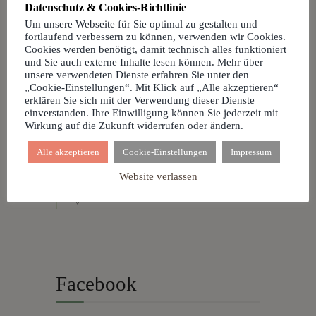
Dorfhaus
Datenschutz & Cookies-Richtlinie
Seniorennachmittag
Um unsere Webseite für Sie optimal zu gestalten und
fortlaufend verbessern zu können, verwenden wir Cookies.
10 Dez. 26 • 14:30
Cookies werden benötigt, damit technisch alles funktioniert
und Sie auch externe Inhalte lesen können. Mehr über
Dorfhaus
unsere verwendeten Dienste erfahren Sie unter den
„Cookie-Einstellungen“. Mit Klick auf „Alle akzeptieren“
Nachbarschaftsfest
erklären Sie sich mit der Verwendung dieser Dienste
29 Dez. 26 • 18:00
einverstanden. Ihre Einwilligung können Sie jederzeit mit
Wirkung auf die Zukunft widerrufen oder ändern.
Dorfhaus
Alle akzeptieren
Cookie-Einstellungen
Impressum
Silvesterparty 2026
Website verlassen
31 Dez. 26 • 19:00
Dorfhaus
Facebook