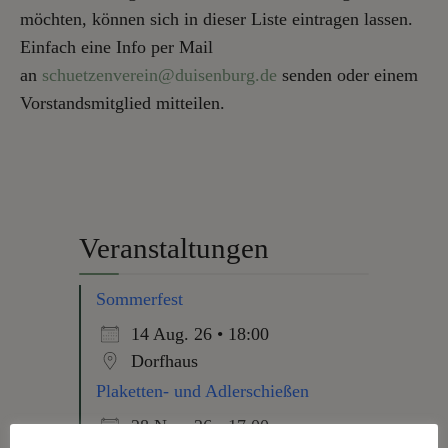
möchten, können sich in dieser Liste eintragen lassen.
Einfach eine Info per Mail
an
schuetzenverein@duisenburg.de
senden oder einem
Vorstandsmitglied mitteilen.
Veranstaltungen
Sommerfest
14 Aug. 26 • 18:00
Dorfhaus
Plaketten- und Adlerschießen
28 Nov. 26 • 17:00