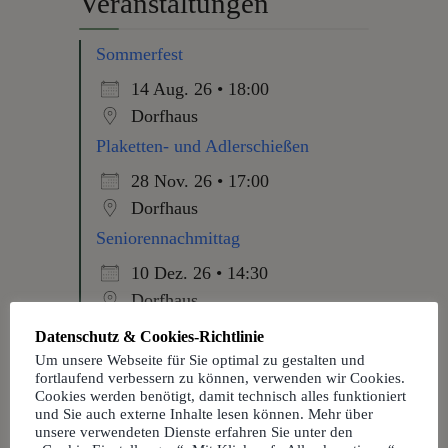
Veranstaltungen
Sommerfest
14 Aug. 26 • 18:00
Dorfhaus
Plaketten- und Adlerschießen
28 Nov. 26 • 17:00
Dorfhaus
Seniorennachmittag
10 Dez. 26 • 14:30
Dorfhaus
Nachbarschaftsfest
Datenschutz & Cookies-Richtlinie
Um unsere Webseite für Sie optimal zu gestalten und
29 Dez. 26 • 18:00
fortlaufend verbessern zu können, verwenden wir Cookies.
Dorfhaus
Cookies werden benötigt, damit technisch alles funktioniert
und Sie auch externe Inhalte lesen können. Mehr über
Silvesterparty 2026
unsere verwendeten Dienste erfahren Sie unter den