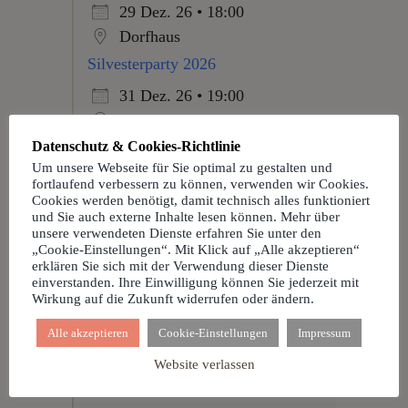
29 Dez. 26 • 18:00
Dorfhaus
Silvesterparty 2026
31 Dez. 26 • 19:00
Dorfhaus
Datenschutz & Cookies-Richtlinie
Um unsere Webseite für Sie optimal zu gestalten und
fortlaufend verbessern zu können, verwenden wir Cookies.
Cookies werden benötigt, damit technisch alles funktioniert
und Sie auch externe Inhalte lesen können. Mehr über
Facebook
unsere verwendeten Dienste erfahren Sie unter den
„Cookie-Einstellungen“. Mit Klick auf „Alle akzeptieren“
erklären Sie sich mit der Verwendung dieser Dienste
einverstanden. Ihre Einwilligung können Sie jederzeit mit
Wirkung auf die Zukunft widerrufen oder ändern.
Dorfhaus Duisenburg-
Mosslingen
Alle akzeptieren
Cookie-Einstellungen
Impressum
Website verlassen