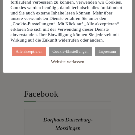
Dorfhaus
fortlaufend verbessern zu können, verwenden wir Cookies.
Cookies werden benötigt, damit technisch alles funktioniert
Nachbarschaftsfest
und Sie auch externe Inhalte lesen können. Mehr über
unsere verwendeten Dienste erfahren Sie unter den
29 Dez. 26 • 18:00
„Cookie-Einstellungen“. Mit Klick auf „Alle akzeptieren“
Dorfhaus
erklären Sie sich mit der Verwendung dieser Dienste
einverstanden. Ihre Einwilligung können Sie jederzeit mit
Silvesterparty 2026
Wirkung auf die Zukunft widerrufen oder ändern.
31 Dez. 26 • 19:00
Alle akzeptieren
Cookie-Einstellungen
Impressum
Dorfhaus
Website verlassen
Facebook
Dorfhaus Duisenburg-
Mosslingen