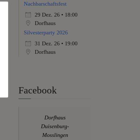
Nachbarschaftsfest
29 Dez. 26 • 18:00
Dorfhaus
Silvesterparty 2026
31 Dez. 26 • 19:00
Dorfhaus
Facebook
Dorfhaus
Duisenburg-
Mosslingen