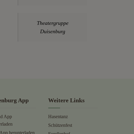
Theatergruppe
Duisenburg
enburg App
Weitere Links
id App
Hasentanz
erladen
Schützenfest
App herunterladen