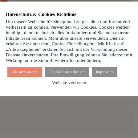
Datenschutz & Cookies-Richtlinie
Um unsere Webseite für Sie optimal zu gestalten und fortlaufend
verbessern zu können, verwenden wir Cookies. Cookies werden
benötigt, damit technisch alles funktioniert und Sie auch externe
Inhalte lesen können. Mehr über unsere verwendeten Dienste
erfahren Sie unter den „Cookie-Einstellungen“. Mit Klick auf
„Alle akzeptieren“ erklären Sie sich mit der Verwendung dieser
Dienste einverstanden. Ihre Einwilligung können Sie jederzeit mit
eten aller Schützen im Festzelt
Wirkung auf die Zukunft widerrufen oder ändern.
spaares Marvin Gels & Denise Peters und Gefolge
in
Alle akzeptieren
Cookie-Einstellungen
Impressum
winkel
von Familie Wübbels
Website verlassen