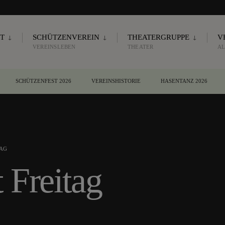
T
SCHÜTZENVEREIN
THEATERGRUPPE
V
VEREINSLEBEN
THEATER
AL
SCHÜTZENFEST 2026
VEREINSHISTORIE
HASENTANZ 2026
TAG
 Freitag