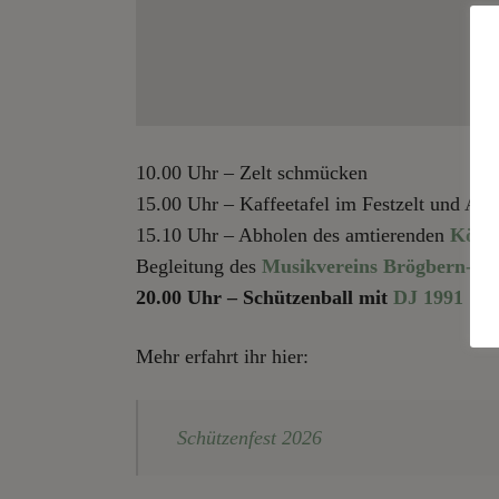
10.00 Uhr – Zelt schmücken
15.00 Uhr – Kaffeetafel im Festzelt und Antr
15.10 Uhr – Abholen des amtierenden
König
Begleitung des
Musikvereins Brögbern-Ba
20.00 Uhr – Schützenball mit
DJ 1991
Mehr erfahrt ihr hier:
Schützenfest 2026