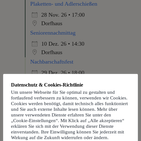
Plaketten- und Adlerschießen
28 Nov. 26 • 17:00
Dorfhaus
Seniorennachmittag
10 Dez. 26 • 14:30
Dorfhaus
Nachbarschaftsfest
29 Dez. 26 • 18:00
Dorfhaus
Datenschutz & Cookies-Richtlinie
Silvesterparty 2026
Um unsere Webseite für Sie optimal zu gestalten und
fortlaufend verbessern zu können, verwenden wir Cookies.
31 Dez. 26 • 19:00
Cookies werden benötigt, damit technisch alles funktioniert
und Sie auch externe Inhalte lesen können. Mehr über
Dorfhaus
unsere verwendeten Dienste erfahren Sie unter den
„Cookie-Einstellungen“. Mit Klick auf „Alle akzeptieren“
erklären Sie sich mit der Verwendung dieser Dienste
einverstanden. Ihre Einwilligung können Sie jederzeit mit
Wirkung auf die Zukunft widerrufen oder ändern.