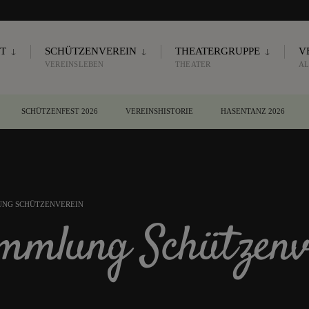
T
SCHÜTZENVEREIN
THEATERGRUPPE
V
VEREINSLEBEN
THEATER
AL
SCHÜTZENFEST 2026
VEREINSHISTORIE
HASENTANZ 2026
NG SCHÜTZENVEREIN
ammlung Schützenv