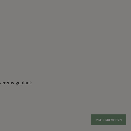
ereins geplant:
MEHR ERFAHREN