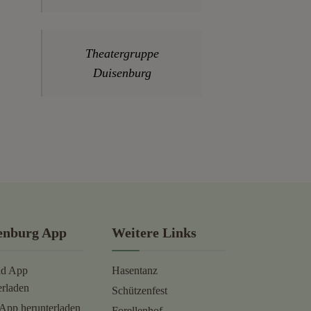
Theatergruppe
Duisenburg
enburg App
Weitere Links
id App
Hasentanz
erladen
Schützenfest
App herunterladen