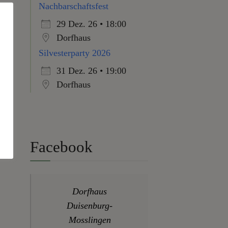
Nachbarschaftsfest
29 Dez. 26 • 18:00
Dorfhaus
Silvesterparty 2026
31 Dez. 26 • 19:00
Dorfhaus
Facebook
Dorfhaus
Duisenburg-
Mosslingen