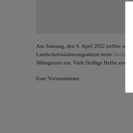
Am Samstag, den 9. April 2022 treffen wir 
Landschaftssäuberungsaktion beim
Dorfhaus
Mittagessen ein. Viele fleißige Helfer erwart
Euer Vorstandsteam