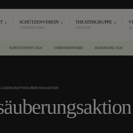
T
SCHÜTZENVEREIN
THEATERGRUPPE
V
VEREINSLEBEN
THEATER
AL
SCHÜTZENFEST 2026
VEREINSHISTORIE
HASENTANZ 2026
LANDSCHAFTSSÄUBERUNGSAKTION
säuberungsaktion