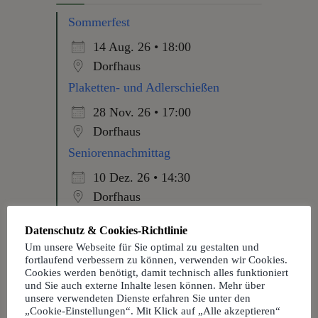
Sommerfest
14 Aug. 26 • 18:00
Dorfhaus
Plaketten- und Adlerschießen
28 Nov. 26 • 17:00
Dorfhaus
Seniorennachmittag
10 Dez. 26 • 14:30
Dorfhaus
Nachbarschaftsfest
Datenschutz & Cookies-Richtlinie
29 Dez. 26 • 18:00
Um unsere Webseite für Sie optimal zu gestalten und
fortlaufend verbessern zu können, verwenden wir Cookies.
Dorfhaus
Cookies werden benötigt, damit technisch alles funktioniert
Silvesterparty 2026
und Sie auch externe Inhalte lesen können. Mehr über
unsere verwendeten Dienste erfahren Sie unter den
31 Dez. 26 • 19:00
„Cookie-Einstellungen“. Mit Klick auf „Alle akzeptieren“