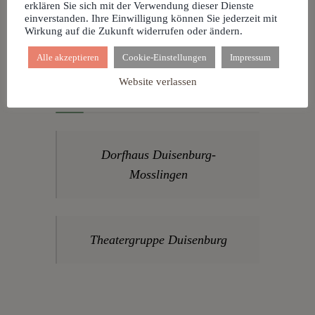
erklären Sie sich mit der Verwendung dieser Dienste
Dorfhaus
einverstanden. Ihre Einwilligung können Sie jederzeit mit
Wirkung auf die Zukunft widerrufen oder ändern.
Alle akzeptieren
Cookie-Einstellungen
Impressum
Website verlassen
Facebook
Dorfhaus Duisenburg-
Mosslingen
Theatergruppe Duisenburg